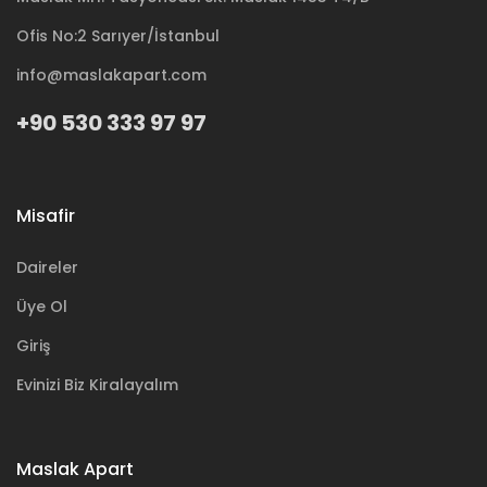
Ofis No:2 Sarıyer/İstanbul
info@maslakapart.com
+90 530 333 97 97
Misafir
Daireler
Üye Ol
Giriş
Evinizi Biz Kiralayalım
Maslak Apart