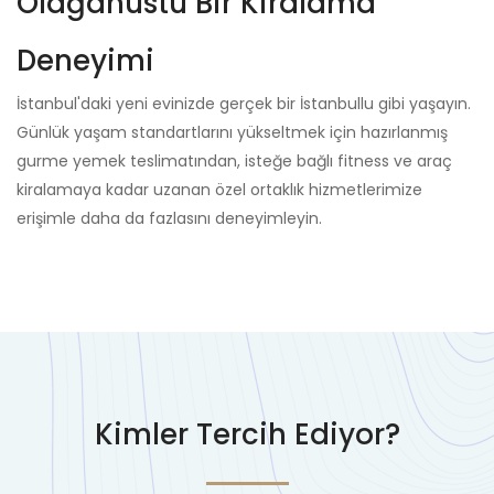
Olağanüstü Bir Kiralama
Ö
Ma
Deneyimi
ta
İstanbul'daki yeni evinizde gerçek bir İstanbullu gibi yaşayın.
kü
Günlük yaşam standartlarını yükseltmek için hazırlanmış
da
gurme yemek teslimatından, isteğe bağlı fitness ve araç
mi
kiralamaya kadar uzanan özel ortaklık hizmetlerimize
erişimle daha da fazlasını deneyimleyin.
Kimler Tercih Ediyor?